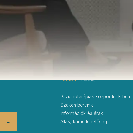
Rólunk
(a központ)
Pszichoterápiás központunk bemu
Szakembereink
Információk és árak
→
Állás, karrierlehetőség