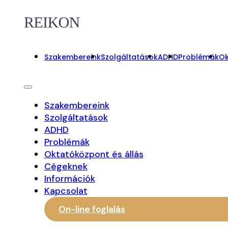
Szakembereink
Szolgáltatások
ADHD
Problémák
Ok
Szakembereink
Szolgáltatások
ADHD
Problémák
Oktatóközpont és állás
Cégeknek
Információk
Kapcsolat
On-line foglalás