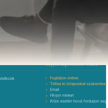
Lépjen kapcsolatba velünk
1.
Foglaljon online
tatkozik
2.
Töltse ki űrlapunkat szakember
3.
Email
4.
Hívjon minket
5.
Krízis esetén hová forduljon segí