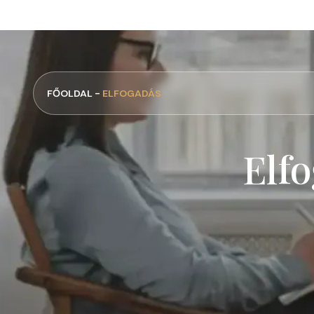
FŐOLDAL -
ELFOGADÁS
Elf