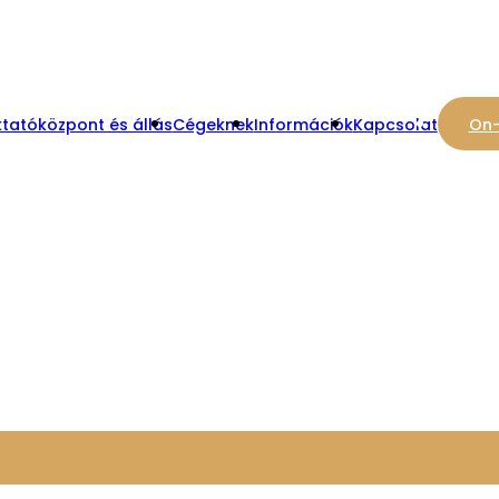
tatóközpont és állás
Cégeknek
Információk
Kapcsolat
On-