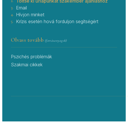
2.
Töltse ki űrlapunkat szakember ajánláshoz
3.
Email
4.
Hívjon minket
5.
Krízis esetén hová forduljon segítségért
Olvass tovább
(forrásanyagok)
Pszichés problémák
Szakmai cikkek