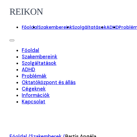
Főoldal
Szakembereink
Szolgáltatások
ADHD
Problé
Főoldal
Szakembereink
Szolgáltatások
ADHD
Problémák
Oktatóközpont és állás
Cégeknek
Információk
Kapcsolat
On-line foglalás
Főoldal /
Szakemberek /
Bartis Angéla