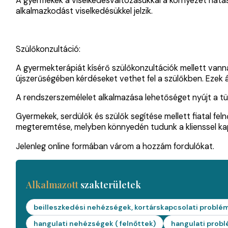
A gyermekek a viselkedésváltozásukkal a környezet hatás
alkalmazkodást viselkedésükkel jelzik.
Szülőkonzultáció:
A gyermekterápiát kísérő szülőkonzultációk mellett vann
újszerűségében kérdéseket vethet fel a szülőkben. Eze
A rendszerszemélelet alkalmazása lehetőséget nyújt a t
Gyermekek, serdülők és szülők segítése mellett fiatal f
megteremtése, melyben könnyedén tudunk a klienssel kapc
Jelenleg online formában várom a hozzám fordulókat.
Alkalmazott
szakterületek
beilleszkedési nehézségek, kortárskapcsolati problém
hangulati nehézségek ( felnőttek)
hangulati prob