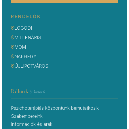
RENDELŐK
LOGODI
MILLENÁRIS
MOM
NAPHEGY
ÚJLIPÓTVÁROS
Rólunk
(a központ)
Pszichoterápiás központunk bemutatkozik
Szakembereink
Információk és árak