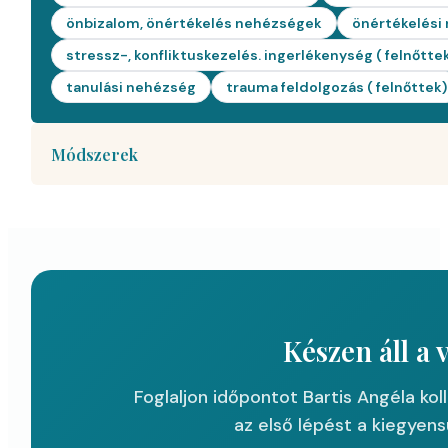
önbizalom, önértékelés nehézségek
önértékelési 
stressz-, konfliktuskezelés. ingerlékenység ( felnőtte
tanulási nehézség
trauma feldolgozás ( felnőttek)
Módszerek
Készen áll a 
Foglaljon időpontot Bartis Angéla k
az első lépést a kiegyens