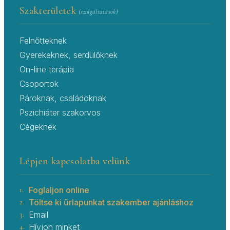
Szakterületek
(szolgáltatások)
Felnőtteknek
Gyerekeknek, serdülőknek
On-line terápia
Csoportok
Pároknak, családoknak
Pszichiáter szakorvos
Cégeknek
Lépjen kapcsolatba velünk
1.
Foglaljon online
2.
Töltse ki űrlapunkat szakember ajánláshoz
3.
Email
4.
Hívjon minket