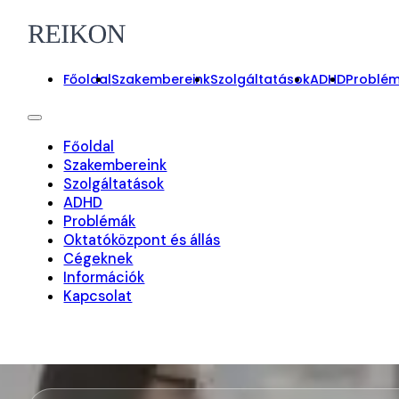
Főoldal
Szakembereink
Szolgáltatások
ADHD
Problé
Főoldal
Szakembereink
Szolgáltatások
ADHD
Problémák
Oktatóközpont és állás
Cégeknek
Információk
Kapcsolat
On-line foglalás