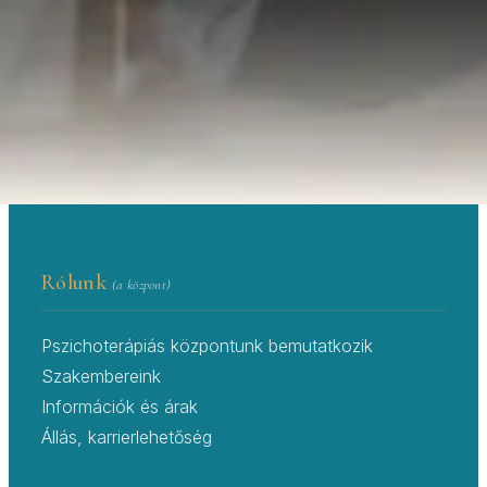
Központ — 20 év tapasztalat a lelki
egészség területén.
PSZICHOLÓGUS IDŐPONTFOGLALÓ ÉS
→
PSZICHOLÓGUS KERESŐ
RENDELŐK
Rólunk
(a központ)
Pszichoterápiás központunk bemutatkozik
Szakembereink
Információk és árak
Állás, karrierlehetőség