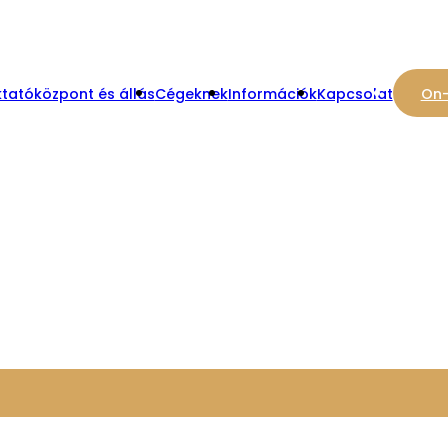
tatóközpont és állás
Cégeknek
Információk
Kapcsolat
On-