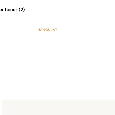
FŐOLDAL -
HANGULAT
han