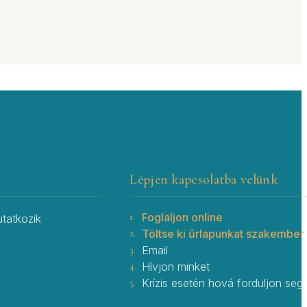
Lépjen kapcsolatba velünk
1.
Foglaljon online
tatkozik
2.
Töltse ki űrlapunkat szakember
3.
Email
4.
Hívjon minket
5.
Krízis esetén hová forduljon segí