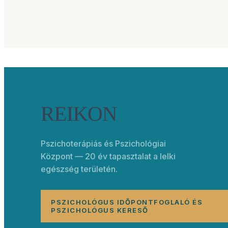
Pszichoterápiás és Pszichológiai
Központ — 20 év tapasztalat a lelki
egészség területén.
PSZICHOLÓGUS IDŐPONTFOGLALÓ ÉS
PSZICHOLÓGUS KERESŐ