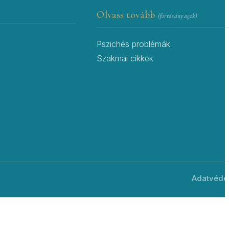
Olvass tovább
(forrásanyagok)
Pszichés problémák
Szakmai cikkek
Adatvédel