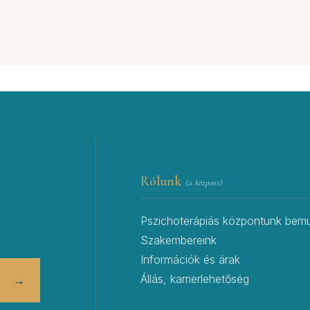
Rólunk
(a központ)
Pszichoterápiás központunk bemu
Szakembereink
Információk és árak
Állás, karrierlehetőség
→