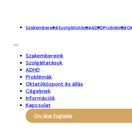
Szakembereink
Szolgáltatások
ADHD
Problémák
Ok
Szakembereink
Szolgáltatások
ADHD
Problémák
Oktatóközpont és állás
Cégeknek
Információk
Kapcsolat
On-line foglalás