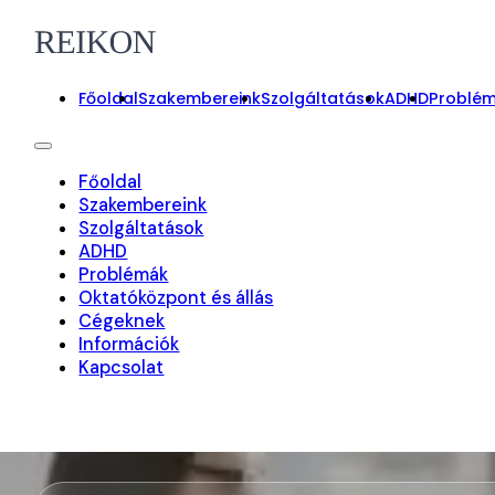
Főoldal
Szakembereink
Szolgáltatások
ADHD
Problé
Főoldal
Szakembereink
Szolgáltatások
ADHD
Problémák
Oktatóközpont és állás
Cégeknek
Információk
Kapcsolat
On-line foglalás