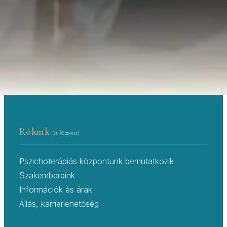
Központ — 20 év tapasztalat a lelki
egészség területén.
PSZICHOLÓGUS IDŐPONTFOGLALÓ ÉS
→
PSZICHOLÓGUS KERESŐ
RENDELŐK
Rólunk
(a központ)
Pszichoterápiás központunk bemutatkozik
Szakembereink
Információk és árak
Állás, karrierlehetőség