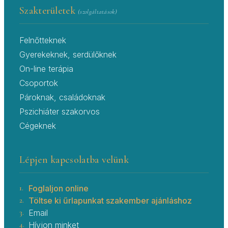
Szakterületek
(szolgáltatások)
Felnőtteknek
Gyerekeknek, serdülőknek
On-line terápia
Csoportok
Pároknak, családoknak
Pszichiáter szakorvos
Cégeknek
Lépjen kapcsolatba velünk
1.
Foglaljon online
2.
Töltse ki űrlapunkat szakember ajánláshoz
3.
Email
4.
Hívjon minket