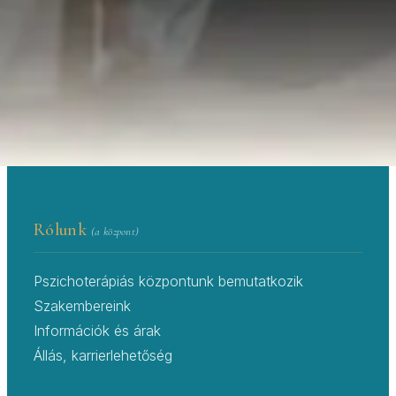
Központ — 20 év tapasztalat a lelki
egészség területén.
PSZICHOLÓGUS IDŐPONTFOGLALÓ ÉS
→
PSZICHOLÓGUS KERESŐ
RENDELŐK
Rólunk
(a központ)
Pszichoterápiás központunk bemutatkozik
Szakembereink
Információk és árak
Állás, karrierlehetőség