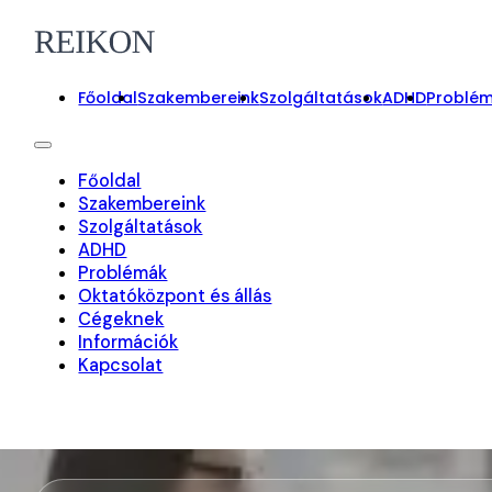
Főoldal
Szakembereink
Szolgáltatások
ADHD
Problé
Főoldal
Szakembereink
Szolgáltatások
ADHD
Problémák
Oktatóközpont és állás
Cégeknek
Információk
Kapcsolat
On-line foglalás