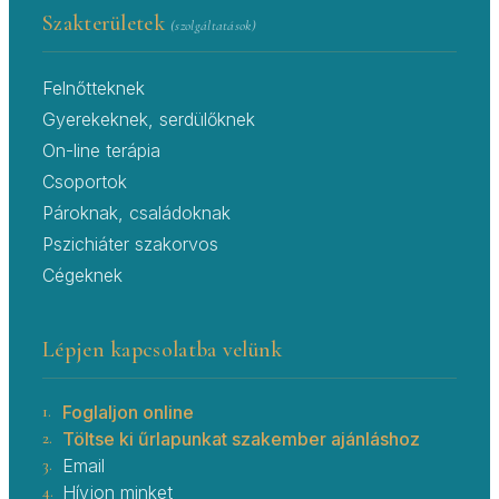
Szakterületek
(szolgáltatások)
Felnőtteknek
Gyerekeknek, serdülőknek
On-line terápia
Csoportok
Pároknak, családoknak
Pszichiáter szakorvos
Cégeknek
Lépjen kapcsolatba velünk
1.
Foglaljon online
2.
Töltse ki űrlapunkat szakember ajánláshoz
3.
Email
4.
Hívjon minket