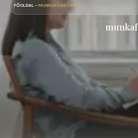
FŐOLDAL -
MUNKAFÜGGŐSÉG
munkaf
Pszichoterápiás és Pszichológiai