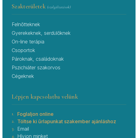
Szakterületek
(szolgáltatások)
Felnőtteknek
Gyerekeknek, serdülőknek
On-line terápia
Csoportok
Pároknak, családoknak
Pszichiáter szakorvos
Cégeknek
Lépjen kapcsolatba velünk
1.
Foglaljon online
2.
Töltse ki űrlapunkat szakember ajánláshoz
3.
Email
4.
Hívjon minket