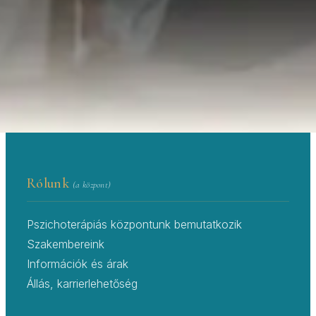
Központ — 20 év tapasztalat a lelki
egészség területén.
PSZICHOLÓGUS IDŐPONTFOGLALÓ ÉS
→
PSZICHOLÓGUS KERESŐ
RENDELŐK
Rólunk
(a központ)
Pszichoterápiás központunk bemutatkozik
Szakembereink
Információk és árak
Állás, karrierlehetőség