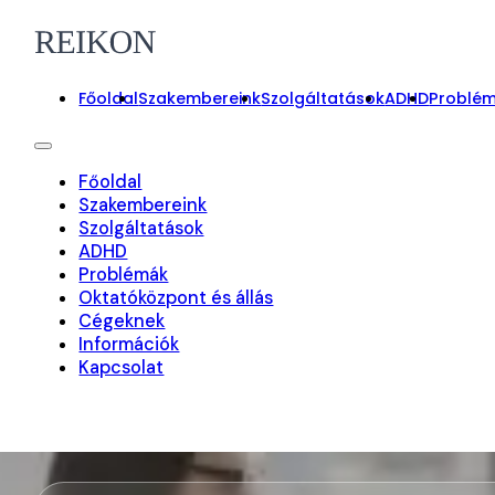
Főoldal
Szakembereink
Szolgáltatások
ADHD
Problé
Főoldal
Szakembereink
Szolgáltatások
ADHD
Problémák
Oktatóközpont és állás
Cégeknek
Információk
Kapcsolat
On-line foglalás