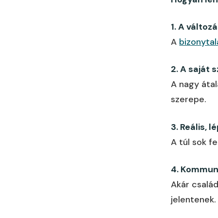
1. A válto
A
bizonyta
2. A saját
A nagy átal
szerepe.
3. Reális, 
A túl sok f
4. Kommuni
Akár csalá
jelentenek.