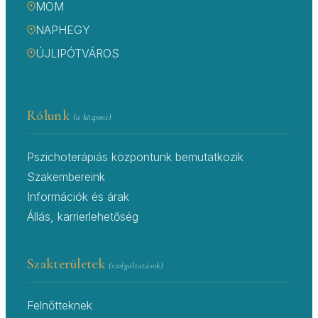
MOM
NAPHEGY
ÚJLIPÓTVÁROS
Rólunk
(a központ)
Pszichoterápiás központunk bemutatkozik
Szakembereink
Információk és árak
Állás, karrierlehetőség
Szakterületek
(szolgáltatások)
Felnőtteknek