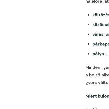
ha előre lá
költözé
közöss
válás
, 
párkapc
pálya-,
Minden ilye
a belső alk
gyors válto
Miért külö