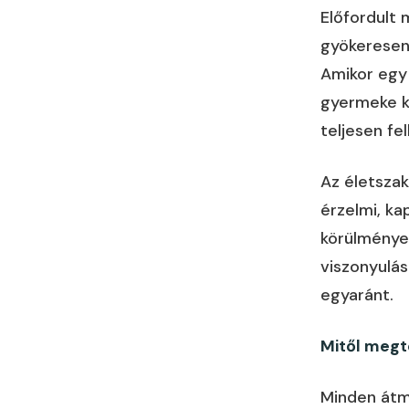
Előfordult 
gyökeresen
Amikor egy 
gyermeke k
teljesen fe
Az életszak
érzelmi, ka
körülmények
viszonyulá
egyaránt.
Mitől megt
Minden átm