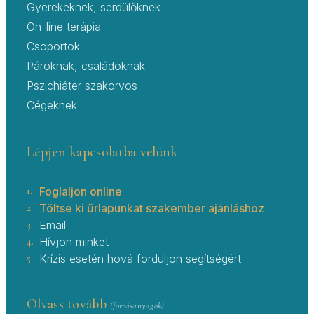
Gyerekeknek, serdülőknek
On-line terápia
Csoportok
Pároknak, családoknak
Pszichiáter szakorvos
Cégeknek
Lépjen kapcsolatba velünk
1.
Foglaljon online
2.
Töltse ki űrlapunkat szakember ajánláshoz
3.
Email
4.
Hívjon minket
5.
Krízis esetén hová forduljon segítségért
Olvass tovább
(forrásanyagok)