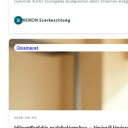
Gyermek ADHD-kivizsgálás Budapesten akkor érdemes elvégez
REIKON Szerkesztőség
R
Önismeret
2026-06-05
Időpontfoglalás pszichológushoz — lépésről lépés