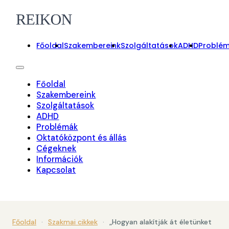
Főoldal
Szakembereink
Szolgáltatások
ADHD
Problé
Főoldal
Szakembereink
Szolgáltatások
ADHD
Problémák
Oktatóközpont és állás
Cégeknek
Információk
Kapcsolat
On-line foglalás
Főoldal
·
Szakmai cikkek
·
„Hogyan alakítják át életünket