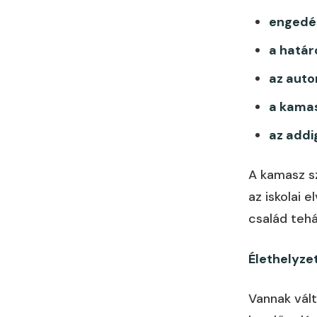
engedés
a határ
az auto
a kamas
az addi
A kamasz sz
az iskolai 
család tehá
Élethelyze
Vannak vált