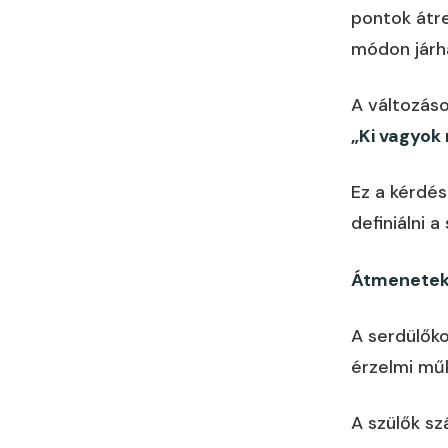
pontok átr
módon járh
A változáso
„Ki vagyok
Ez a kérdé
definiálni 
Átmenetek 
A serdülőko
érzelmi műk
A szülők s