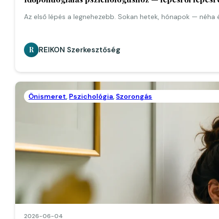
Az első lépés a legnehezebb. Sokan hetek, hónapok — néha 
REIKON Szerkesztőség
R
Önismeret
,
Pszichológia
,
Szorongás
2026-06-04