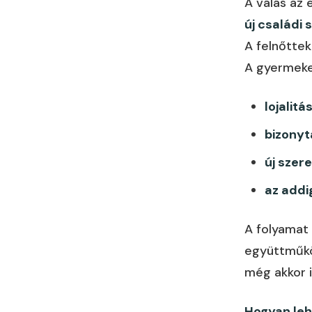
A válás az
új családi 
A felnőttek
A gyermeke
lojalitá
bizonyt
új szer
az addi
A folyamat 
együttműkö
még akkor 
Hogyan leh