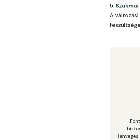
5. Szakmai
A változási
feszültsége
Font
bizto
lényeges 