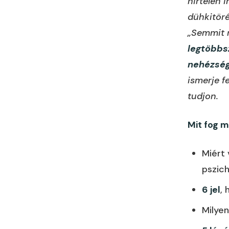
hirtelen 
dühkitöré
„Semmit n
legtöbbs
nehézsé
ismerje f
tudjon.
Mit fog m
Miért
pszic
6 jel
,
Milye