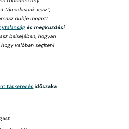
ppen robbanékony
ent támadásnak vesz”,
kamasz dühje mögött
nytalanság
és megküzdési
masz belsejében, hogyan
, hogy valóban segíteni
entitáskeresés
időszaka
ngást