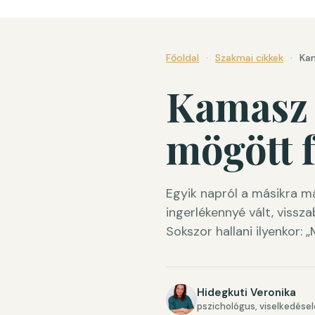
Főoldal
·
Szakmai cikkek
·
Kam
Kamasz 
mögött f
Egyik napról a másikra m
ingerlékennyé vált, vissz
Sokszor hallani ilyenkor:
Hidegkuti Veronika
pszichológus, viselkedése