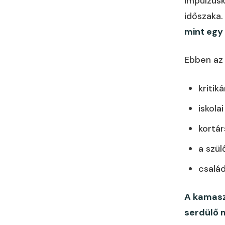
impulzusk
időszaka.
mint egy 
Ebben az 
kritik
iskola
kortár
a szül
család
A kamasz
serdülő m