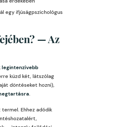
tása érdekében
ál egy ifjúságpszichológus
fejében? — Az
k legintenzívebb
rre küzd két, látszólag
 saját döntéseket hozni),
megtartásra
.
 termel. Ehhez adódik
ntéshozatalért,