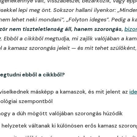
ingerlékennyé vált, visszabeszél, bezárkózik, vagy é
sekkel lepi meg önt. Sokszor hallani ilyenkor: „Mind
em lehet neki mondani”, „Folyton ideges”. Pedig a 
zör nem tiszteletlenség áll, hanem szorongás,
bizo
g
. Ebből a cikkből megtudja, mi zajlik valójában a ka
el a kamasz szorongás jeleit — és mit tehet szülőként
egtudni ebből a cikkből?
 viselkednek másképp a kamaszok, és mit jelent az
id
hológiai szempontból
 hogy a düh mögött valójában szorongás húzódik
n helyzetek váltanak ki különösen erős kamasz szoro