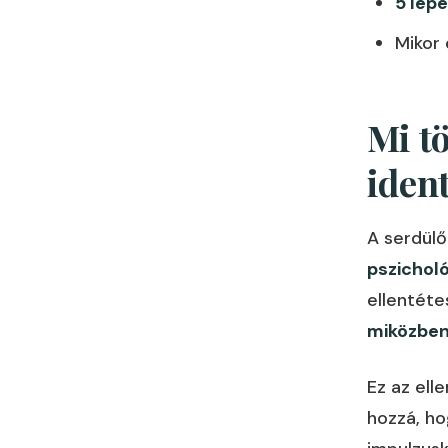
5 lép
Mikor 
Mi t
iden
A serdülő
pszicholó
ellentétes
miközben
Ez az ell
hozzá, ho