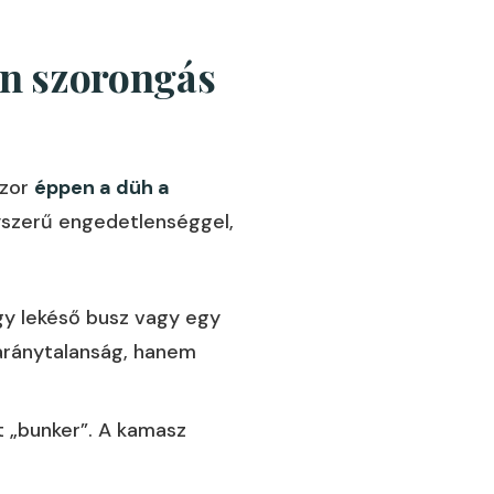
an szorongás
szor
éppen a düh a
gyszerű engedetlenséggel,
gy lekéső busz vagy egy
 aránytalanság, hanem
t „bunker”. A kamasz