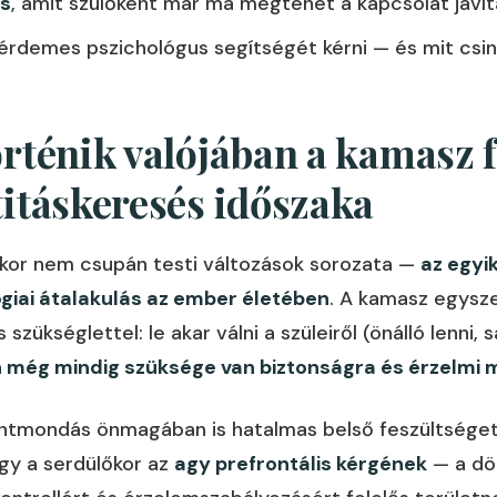
és
, amit szülőként már ma megtehet a kapcsolat javí
érdemes pszichológus segítségét kérni — és mit csin
örténik valójában a kamasz 
titáskeresés időszaka
kor nem csupán testi változások sorozata —
az egyi
giai átalakulás az ember életében
. A kamasz egysze
 szükséglettel: le akar válni a szüleiről (önálló lenni,
 még mindig szüksége van biztonságra és érzelmi 
entmondás önmagában is hatalmas belső feszültséget
gy a serdülőkor az
agy prefrontális kérgének
— a dö