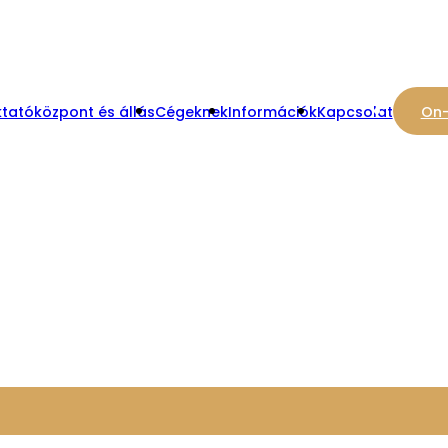
tatóközpont és állás
Cégeknek
Információk
Kapcsolat
On-