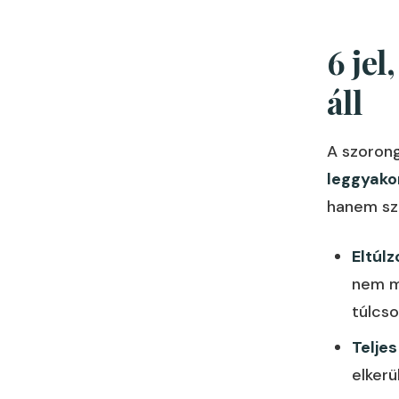
6 je
áll
A szoron
leggyakor
hanem sz
Eltúl
nem m
túlcso
Telje
elkerü