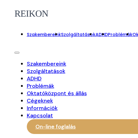
Szakembereink
Szolgáltatások
ADHD
Problémák
Ok
Szakembereink
Szolgáltatások
ADHD
Problémák
Oktatóközpont és állás
Cégeknek
Információk
Kapcsolat
On-line foglalás