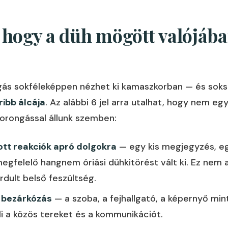
l, hogy a düh mögött valójáb
gás sokféleképpen nézhet ki kamaszkorban — és sok
ibb álcája
. Az alábbi 6 jel arra utalhat, hogy nem e
orongással állunk szemben:
zott reakciók apró dolgokra
— egy kis megjegyzés, e
egfelelő hangnem óriási dühkitörést vált ki. Ez nem
rdult belső feszültség.
s bezárkózás
— a szoba, a fejhallgató, a képernyő min
li a közös tereket és a kommunikációt.