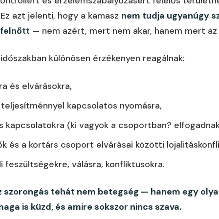
ontrollért és érzelemszabályozásért felelős területne
 Ez azt jelenti, hogy a kamasz
nem tudja ugyanúgy sz
felnőtt
— nem azért, mert nem akar, hanem mert az 
időszakban különösen érzékenyen reagálnak:
ára és elvárásokra,
i teljesítménnyel kapcsolatos nyomásra,
s kapcsolatokra (ki vagyok a csoportban? elfogadnak
ők és a kortárs csoport elvárásai közötti lojalitáskonfl
i feszültségekre, válásra, konfliktusokra.
 szorongás tehát nem betegség — hanem egy olyan 
aga is küzd, és amire sokszor nincs szava.