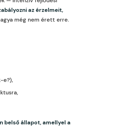
k — intenzív fejlődési
abályozni az érzelmeit,
agya még nem érett erre.
-e?),
iktusra,
belső állapot, amellyel a