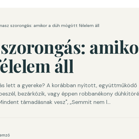
asz szorongás: amikor a düh mögött félelem áll
szorongás: amiko
élelem áll
ás lett a gyereke? A korábban nyitott, együttműködő 
abeszél, bezárkózik, vagy éppen robbanékony dühkitöré
 „Mindent támadásnak vesz", „Semmit nem l…
lemző