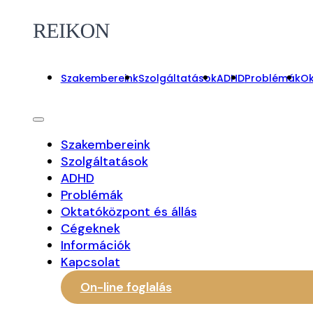
Szakembereink
Szolgáltatások
ADHD
Problémák
Ok
Szakembereink
Szolgáltatások
ADHD
Problémák
Oktatóközpont és állás
Cégeknek
Információk
Kapcsolat
On-line foglalás