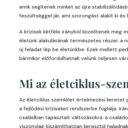
amik segítenek minket az újra stabilizálódás
feszültséggel jár, ami szorongást alakít ki és
A krízisek kétféle irányból közelítenek meg m
életünk alakulásának természetes részei: a
új feladat lép be életünkbe. Ezek mellett pe
bármikor előfordulhatnak velünk teljesen váratl
Mi az életciklus-sze
Az életciklus szemlélet értelmezési keretet 
a fejlődési kríziseket rendszerbe foglalja. Ir
családban tapasztalt változásokra: a család
viszonylag kiszámíthatóan keresztül haladnak