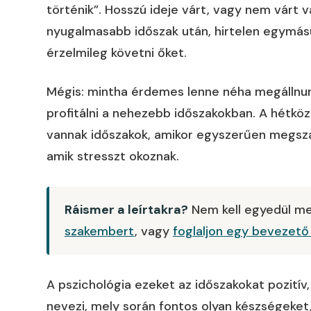
történik”. Hosszú ideje várt, vagy nem várt
nyugalmasabb időszak után, hirtelen egymás
érzelmileg követni őket.
Mégis: mintha érdemes lenne néha megállnun
profitálni a nehezebb időszakokban. A hétköz
vannak időszakok, amikor egyszerűen megsza
amik stresszt okoznak.
Ráismer a leírtakra?
Nem kell egyedül me
szakembert
, vagy
foglaljon egy bevezető
A pszichológia ezeket az időszakokat pozitív,
nevezi, mely során fontos olyan készségeket