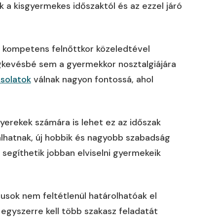
k a kisgyermekes időszaktól és az ezzel járó
 kompetens felnőttkor közeledtével
gkevésbé sem a gyermekkor nosztalgiájára
csolatok
válnak nagyon fontossá, ahol
yerekek számára is lehet ez az időszak
álhatnak, új hobbik és nagyobb szabadság
segíthetik jobban elviselni gyermekeik
usok nem feltétlenül határolhatóak el
egyszerre kell több szakasz feladatát