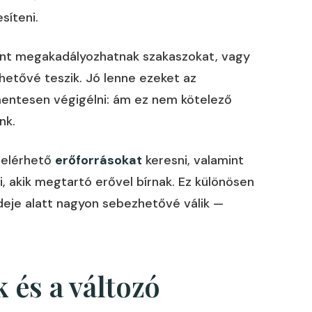
síteni.
ként megakadályozhatnak szakaszokat, vagy
hetővé teszik. Jó lenne ezeket az
mmentesen végigélni: ám ez nem kötelező
nk.
 elérhető
erőforrásokat
keresni, valamint
, akik megtartó erővel bírnak. Ez különösen
ideje alatt nagyon sebezhetővé válik —
k és a változó