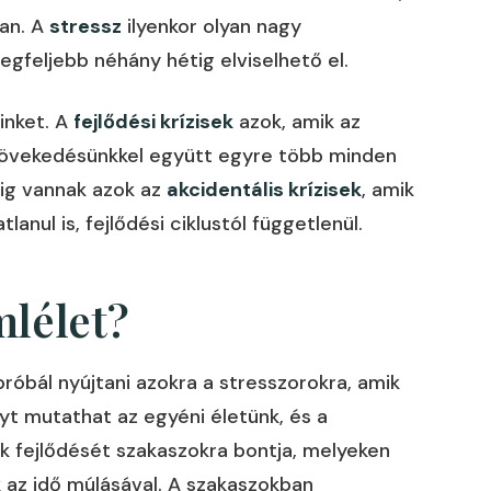
ban. A
stressz
ilyenkor olyan nagy
 legfeljebb néhány hétig elviselhető el.
inket. A
fejlődési krízisek
azok, amik az
 növekedésünkkel együtt egyre több minden
dig vannak azok az
akcidentális krízisek
, amik
anul is, fejlődési ciklustól függetlenül.
mlélet?
próbál nyújtani azokra a stresszorokra, amik
ányt mutathat az egyéni életünk, és a
ok fejlődését szakaszokra bontja, melyeken
 az idő múlásával. A szakaszokban