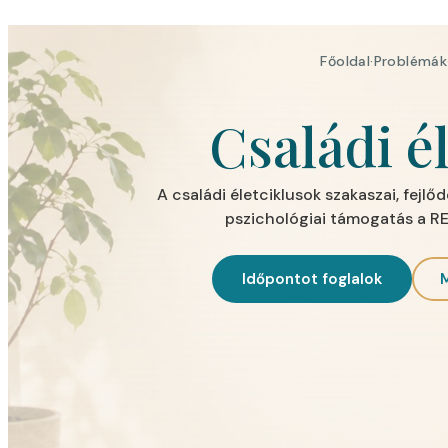
Főoldal
·
Problémák
Családi é
A családi életciklusok szakaszai, fejlőd
pszichológiai támogatás a R
Időpontot foglalok