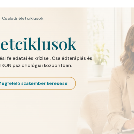
· Családi életciklusok
letciklusok
ési feladatai és krízisei. Családterápiás és
EIKON pszichológiai központban.
Megfelelő szakember keresése