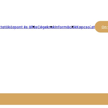
tatóközpont és állás
Cégeknek
Információk
Kapcsolat
On-