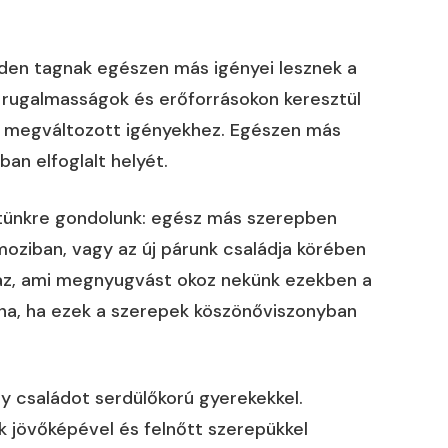
inden tagnak egészen más igényei lesznek a
 rugalmasságok és erőforrásokon keresztül
a megváltozott igényekhez. Egészen más
an elfoglalt helyét.
etünkre gondolunk: egész más szerepben
oziban, vagy az új párunk családja körében
 az, ami megnyugvást okoz nekünk ezekben a
rna, ha ezek a szerepek köszönőviszonyban
y családot serdülőkorú gyerekekkel.
k jövőképével és felnőtt szerepükkel