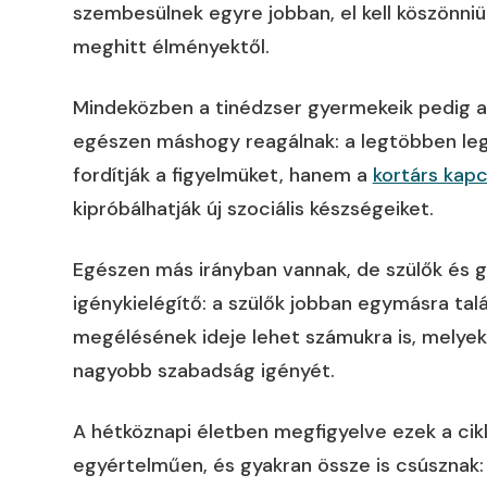
szembesülnek egyre jobban, el kell köszönniü
meghitt élményektől.
Mindeközben a tinédzser gyermekeik pedig a
egészen máshogy reagálnak: a legtöbben le
fordítják a figyelmüket, hanem a
kortárs kap
kipróbálhatják új szociális készségeiket.
Egészen más irányban vannak, de szülők és g
igénykielégítő: a szülők jobban egymásra tal
megélésének ideje lehet számukra is, melyek 
nagyobb szabadság igényét.
A hétköznapi életben megfigyelve ezek a cikl
egyértelműen, és gyakran össze is csúsznak: 