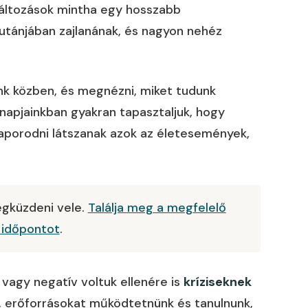
 változások mintha egy hosszabb
utánjában zajlanának, és nagyon nehéz
k közben, és megnézni, miket tudunk
napjainkban gyakran tapasztaljuk, hogy
porodni látszanak azok az életesemények,
gküzdeni vele.
Találja meg a megfelelő
 időpontot
.
 vagy negatív voltuk ellenére is
kríziseknek
, erőforrásokat működtetnünk és tanulnunk,