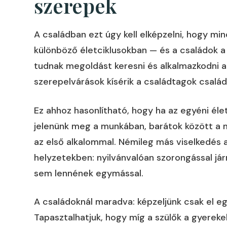
szerepek
A családban ezt úgy kell elképzelni, hogy m
különböző életciklusokban — és a családok a
tudnak megoldást keresni és alkalmazkodni 
szerepelvárások kísérik a családtagok családb
Ez ahhoz hasonlítható, hogy ha az egyéni él
jelenünk meg a munkában, barátok között a m
az első alkalommal. Némileg más viselkedés
helyzetekben: nyilvánvalóan szorongással já
sem lennének egymással.
A családoknál maradva: képzeljünk csak el eg
Tapasztalhatjuk, hogy míg a szülők a gyereke