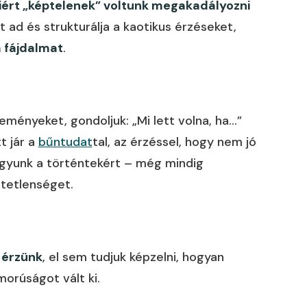
ért „képtelenek” voltunk megakadályozni
 ad és strukturálja a kaotikus érzéseket,
a fájdalmat
.
ményeket, gondoljuk: „Mi lett volna, ha…”
t jár a
bűntudat
tal, az érzéssel, hogy nem jó
agyunk a történtekért – még mindig
etetlenséget.
 érzünk
, el sem tudjuk képzelni, hogyan
orúságot vált ki.