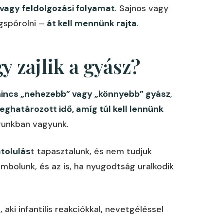
vagy feldolgozási folyamat
. Sajnos vagy
gspórolni –
át kell mennünk rajta
.
 zajlik a gyász?
nincs „nehezebb” vagy „könnyebb” gyász
,
eghatározott idő, amíg túl kell lennünk
agunkban vagyunk.
tolulás
t tapasztalunk, és nem tudjuk
tombolunk, és az is, ha nyugodtság uralkodik
, aki infantilis reakciókkal, nevetgéléssel