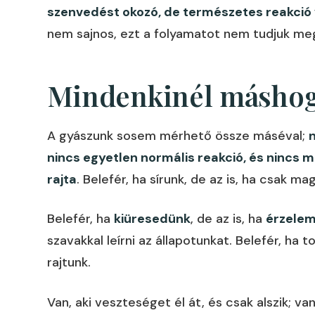
szenvedést okozó, de természetes reakció 
nem sajnos, ezt a folyamatot nem tudjuk me
Mindenkinél máshogy
A gyászunk sosem mérhető össze máséval;
nincs egyetlen normális reakció, és nincs m
rajta
. Belefér, ha sírunk, de az is, ha csak m
Belefér, ha
kiüresedünk
, de az is, ha
érzelem
szavakkal leírni az állapotunkat. Belefér, ha 
rajtunk.
Van, aki veszteséget él át, és csak alszik; van