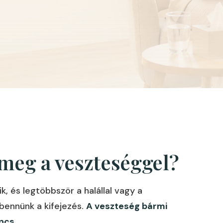
eg a veszteséggel?
k, és legtöbbször a halállal vagy a
bennünk a kifejezés.
A veszteség bármi
ncs.