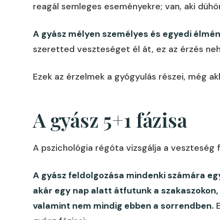
reagál semleges eseményekre; van, aki dühön
A gyász mélyen személyes és egyedi élmén
szeretted veszteséget él át, ez az érzés neh
Ezek az érzelmek a gyógyulás részei, még akk
A gyász 5+1 fázisa
A pszichológia régóta vizsgálja a veszteség 
A gyász feldolgozása mindenki számára egye
akár egy nap alatt átfutunk a szakaszokon,
valamint nem mindig ebben a sorrendben.
E