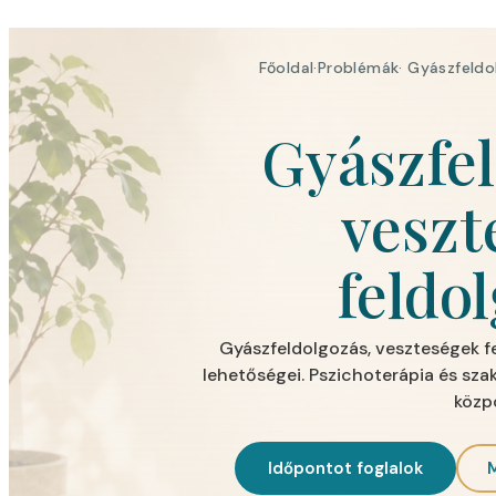
Főoldal
·
Problémák
· Gyászfeldo
Gyászfel
veszt
feldo
Gyászfeldolgozás, veszteségek fe
lehetőségei. Pszichoterápia és sz
közp
Időpontot foglalok