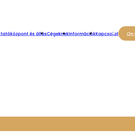
tatóközpont és állás
Cégeknek
Információk
Kapcsolat
On-