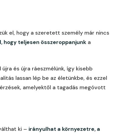
zük el, hogy a szeretett személy már nincs
, hogy teljesen összeroppanjunk
a
újra és újra ráeszmélünk, így kisebb
litás lassan lép be az életünkbe, és ezzel
 az érzések, amelyektől a tagadás megóvott
válthat ki –
irányulhat a környezetre, a