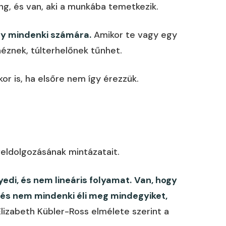
g, és van, aki a munkába temetkezik.
y mindenki számára.
Amikor te vagy egy
éznek, túlterhelőnek tűnhet.
or is, ha elsőre nem így érezzük.
feldolgozásának mintázatait.
di, és nem lineáris folyamat.
Van, hogy
 és nem mindenki éli meg mindegyiket,
lizabeth Kübler-Ross elmélete szerint a