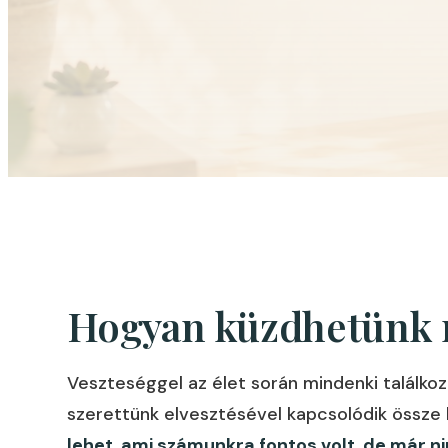
Hogyan küzdhetünk m
Veszteséggel az élet során mindenki találkozi
szerettünk elvesztésével kapcsolódik össze 
lehet, ami számunkra fontos volt, de már ni