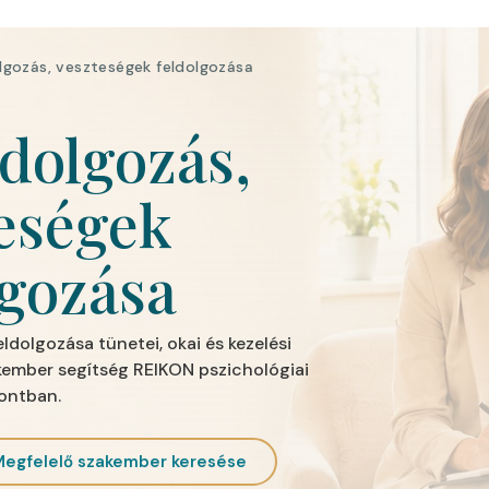
lgozás, veszteségek feldolgozása
dolgozás,
eségek
lgozása
ldolgozása tünetei, okai és kezelési
akember segítség REIKON pszichológiai
ontban.
Megfelelő szakember keresése