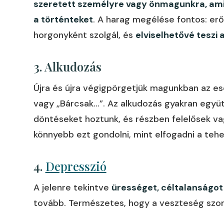
szeretett személyre vagy önmagunkra, ami
a történteket
. A harag megélése fontos: erőt
horgonyként szolgál, és
elviselhetővé teszi 
3. Alkudozás
Újra és újra végigpörgetjük magunkban az ese
vagy „Bárcsak…”. Az alkudozás gyakran együt
döntéseket hoztunk, és részben felelősek v
könnyebb ezt gondolni, mint elfogadni a teh
4.
Depresszió
A jelenre tekintve
ürességet, céltalanságot
tovább. Természetes, hogy a veszteség szom