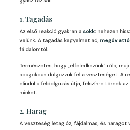
gyász fázisai:
1. Tagadás
Az első reakció gyakran a
sokk
: nehezen hiss
velünk. A tagadás kegyelmet ad,
megóv attól
fájdalomtól.
Természetes, hogy „elfeledkezünk” róla, majd 
adagokban dolgozzuk fel a veszteséget. A rea
elindul a feldolgozás útja, felszínre törnek
minket.
2. Harag
A veszteség letaglóz, fájdalmas, és haragot 