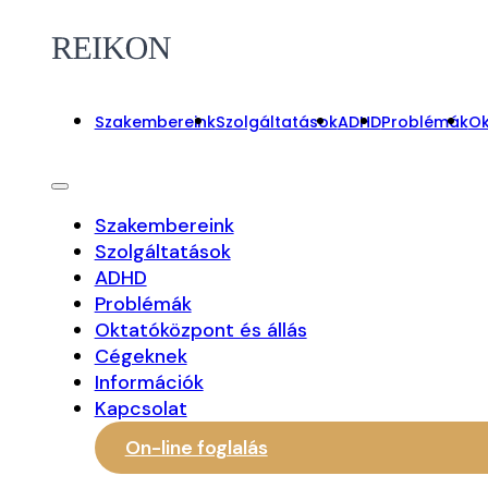
Szakembereink
Szolgáltatások
ADHD
Problémák
Ok
Szakembereink
Szolgáltatások
ADHD
Problémák
Oktatóközpont és állás
Cégeknek
Információk
Kapcsolat
On-line foglalás