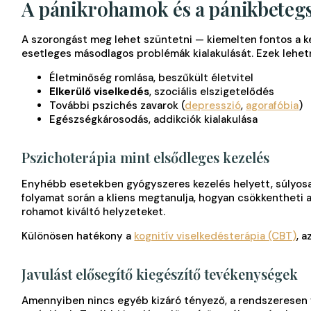
A pánikrohamok és a pánikbetegs
A szorongást meg lehet szüntetni — kiemelten fontos a 
esetleges másodlagos problémák kialakulását. Ezek lehet
Életminőség romlása, beszűkült életvitel
Elkerülő viselkedés
, szociális elszigetelődés
További pszichés zavarok (
depresszió
,
agorafóbia
)
Egészségkárosodás, addikciók kialakulása
Pszichoterápia mint elsődleges kezelés
Enyhébb esetekben gyógyszeres kezelés helyett, súlyo
folyamat során a kliens megtanulja, hogyan csökkentheti 
rohamot kiváltó helyzeteket.
Különösen hatékony a
kognitív viselkedésterápia (CBT)
, 
Javulást elősegítő kiegészítő tevékenységek
Amennyiben nincs egyéb kizáró tényező, a rendszeresen 