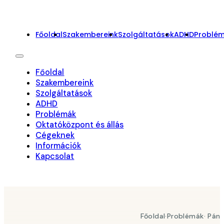
Főoldal
Szakembereink
Szolgáltatások
ADHD
Problé
Főoldal
Szakembereink
Szolgáltatások
ADHD
Problémák
Oktatóközpont és állás
Cégeknek
Információk
Kapcsolat
On-line foglalás
Főoldal
·
Problémák
· Pán