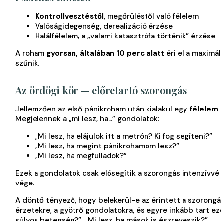
Kontrollvesztéstől
, megőrüléstől való félelem
Valóságidegenség, derealizáció érzése
Halálfélelem, a „valami katasztrófa történik” érzése
A roham
gyorsan, általában 10 perc alatt
éri el a maximál
szűnik.
Az ördögi kör — előretartó szorongás
Jellemzően az első pánikroham után kialakul egy
félelem 
Megjelennek a „mi lesz, ha…” gondolatok:
„Mi lesz, ha elájulok itt a metrón? Ki fog segíteni?”
„Mi lesz, ha megint pánikrohamom lesz?”
„Mi lesz, ha megfulladok?”
Ezek a gondolatok csak elősegítik a szorongás intenzívvé
vége.
A döntő tényező, hogy belekerül-e az érintett a szorongá
érzetekre, a gyötrő gondolatokra, és egyre inkább tart eze
súlyos betegség?”, „Mi lesz, ha mások is észreveszik?”.