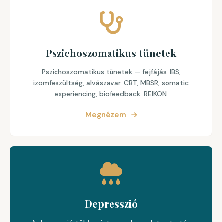
Pszichoszomatikus tünetek
Pszichoszomatikus tünetek — fejfájás, IBS,
izomfeszültség, alvászavar. CBT, MBSR, somatic
experiencing, biofeedback. REIKON.
Megnézem
Depresszió