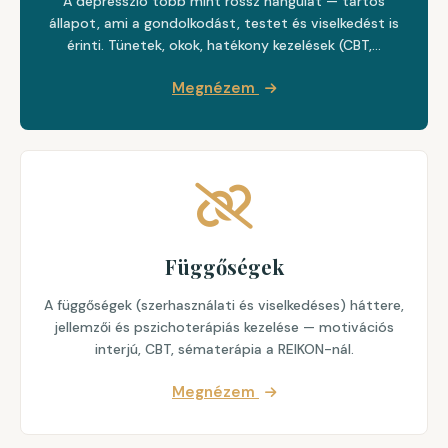
A depresszió több mint rossz hangulat — tartós
állapot, ami a gondolkodást, testet és viselkedést is
érinti. Tünetek, okok, hatékony kezelések (CBT,…
Megnézem
Függőségek
A függőségek (szerhasználati és viselkedéses) háttere,
jellemzői és pszichoterápiás kezelése — motivációs
interjú, CBT, sématerápia a REIKON-nál.
Megnézem