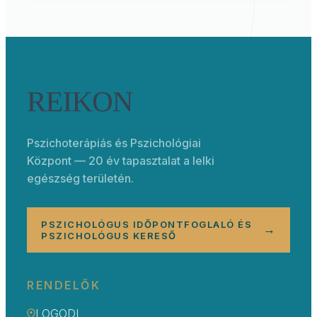
Pszichoterápiás és Pszichológiai
Központ — 20 év tapasztalat a lelki
egészség területén.
PSZICHOLÓGUS IDŐPONTFOGLALÓ ÉS
→
PSZICHOLÓGUS KERESŐ
RENDELŐK
LOGODI