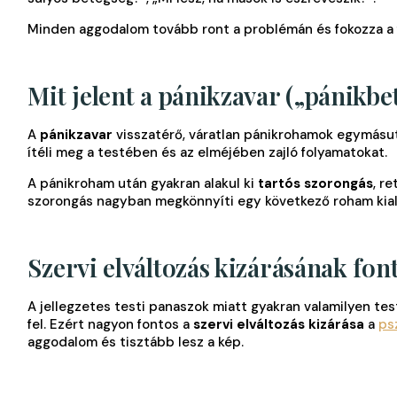
Minden aggodalom tovább ront a problémán és fokozza a fe
Mit jelent a pánikzavar („pánikbe
A
pánikzavar
visszatérő, váratlan pánikrohamok egymásut
ítéli meg a testében és az elméjében zajló folyamatokat.
A pánikroham után gyakran alakul ki
tartós szorongás
, r
szorongás nagyban megkönnyíti egy következő roham kiala
Szervi elváltozás kizárásának fon
A jellegzetes testi panaszok miatt gyakran valamilyen te
fel. Ezért nagyon fontos a
szervi elváltozás kizárása
a
ps
aggodalom és tisztább lesz a kép.