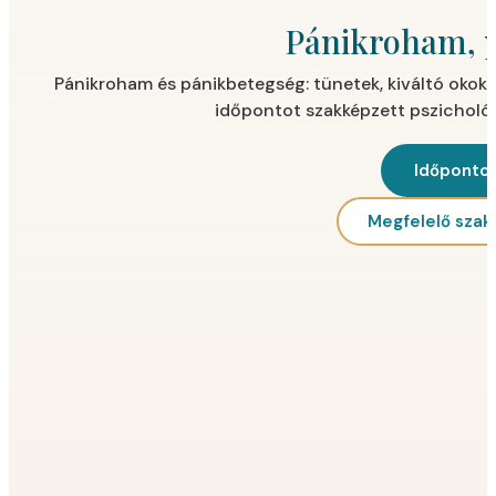
Pánikroham, 
Pánikroham és pánikbetegség: tünetek, kiváltó okok, 
időpontot szakképzett pszicholó
Időpontot
Megfelelő sza