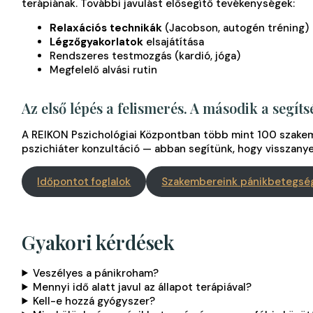
terápiának. További javulást elősegítő tevékenységek:
Relaxációs technikák
(Jacobson, autogén tréning)
Légzőgyakorlatok
elsajátítása
Rendszeres testmozgás (kardió, jóga)
Megfelelő alvási rutin
Az első lépés a felismerés. A második a segít
A REIKON Pszichológiai Központban több mint 100 szakem
pszichiáter konzultáció — abban segítünk, hogy visszanye
Időpontot foglalok
Szakembereink pánikbetegsé
Gyakori kérdések
Veszélyes a pánikroham?
Mennyi idő alatt javul az állapot terápiával?
Kell-e hozzá gyógyszer?