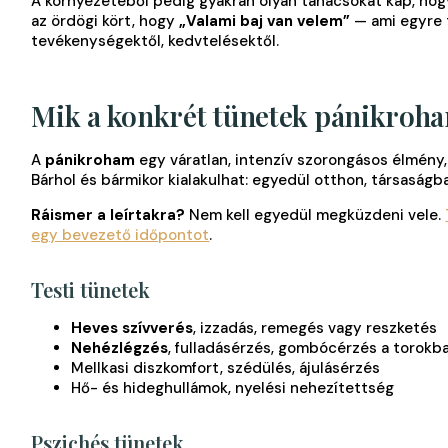
A környezetéből pedig gyakran olyan tanácsokat kap, hog
az ördögi kört, hogy
„Valami baj van velem”
— ami egyre t
tevékenységektől, kedvtelésektől.
Mik a konkrét tünetek pánikroha
A
pánikroham
egy váratlan, intenzív szorongásos élmény, a
Bárhol és bármikor kialakulhat: egyedül otthon, társaságban
Ráismer a leírtakra?
Nem kell egyedül megküzdeni vele.
egy bevezető időpontot
.
Testi tünetek
Heves szívverés
, izzadás, remegés vagy reszketés
Nehézlégzés
, fulladásérzés, gombócérzés a torokb
Mellkasi diszkomfort, szédülés, ájulásérzés
Hő- és hideghullámok, nyelési nehezítettség
Pszichés tünetek