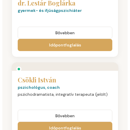
dr. Lestár Boglárka
gyermek- és ifjúságpszichiáter
Bővebben
Időpontfoglalás
Csökli István
pszichológus, coach
pszichodramatista, integratív terapeuta (jelölt)
Bővebben
Időpontfoglalás