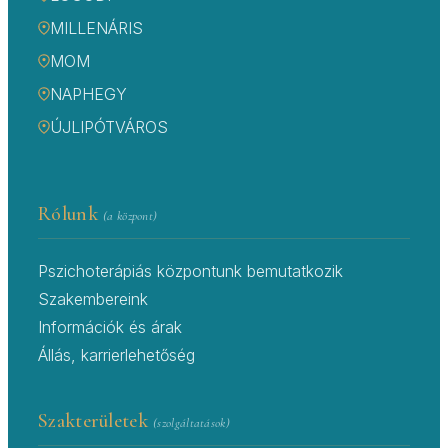
MILLENÁRIS
MOM
NAPHEGY
ÚJLIPÓTVÁROS
Rólunk
(a központ)
Pszichoterápiás központunk bemutatkozik
Szakembereink
Információk és árak
Állás, karrierlehetőség
Szakterületek
(szolgáltatások)