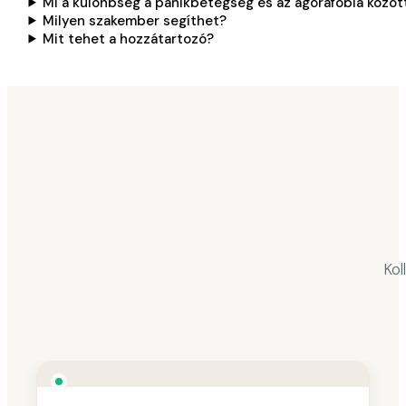
Mi a különbség a pánikbetegség és az agorafóbia közöt
Milyen szakember segíthet?
Mit tehet a hozzátartozó?
Kol