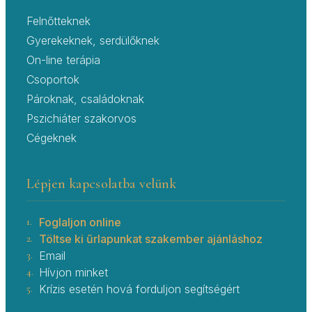
Felnőtteknek
Gyerekeknek, serdülőknek
On-line terápia
Csoportok
Pároknak, családoknak
Pszichiáter szakorvos
Cégeknek
Lépjen kapcsolatba velünk
1.
Foglaljon online
2.
Töltse ki űrlapunkat szakember ajánláshoz
3.
Email
4.
Hívjon minket
5.
Krízis esetén hová forduljon segítségért