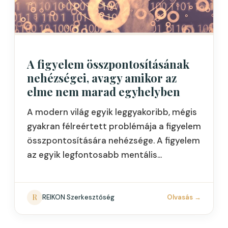
A figyelem összpontosításának
nehézségei, avagy amikor az
elme nem marad egyhelyben
A modern világ egyik leggyakoribb, mégis
gyakran félreértett problémája a figyelem
összpontosítására nehézsége. A figyelem
az egyik legfontosabb mentális
képességünk, mert ennek segítségével
tudunk tanulni, dolgozni, kapcsolatokat
építeni és eligazodni a mindennapokban.…
R
REIKON Szerkesztőség
Olvasás
→