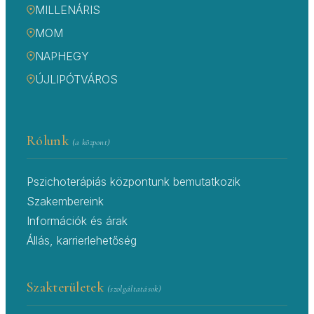
MILLENÁRIS
MOM
NAPHEGY
ÚJLIPÓTVÁROS
Rólunk
(a központ)
Pszichoterápiás központunk bemutatkozik
Szakembereink
Információk és árak
Állás, karrierlehetőség
Szakterületek
(szolgáltatások)