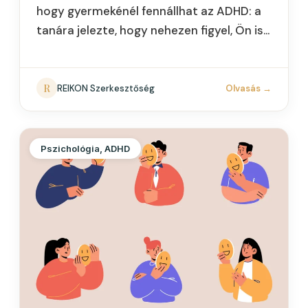
hogy gyermekénél fennállhat az ADHD: a
tanára jelezte, hogy nehezen figyel, Ön is
tapasztalja, hogy gond van a figyelmével,
az impulzivitásával vagy a
szervezőkészségével…
R
REIKON Szerkesztőség
Olvasás
→
Pszichológia, ADHD