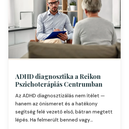
ADHD diagnosztika a Reikon
Pszichoterápiás Centrumban
Az ADHD diagnosztizálás nem ítélet —
hanem az önismeret és a hatékony
segítség felé vezető első, bátran megtett
lépés. Ha felmerült benned vagy
szerettedben a kérdés, itt mindent