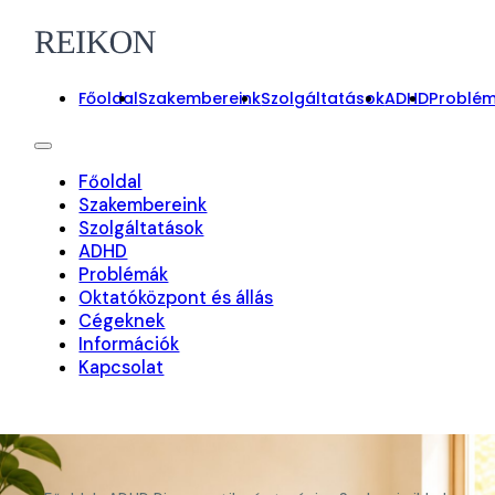
Főoldal
Szakembereink
Szolgáltatások
ADHD
Problé
Főoldal
Szakembereink
Szolgáltatások
ADHD
Problémák
Oktatóközpont és állás
Cégeknek
Információk
Kapcsolat
On-line foglalás