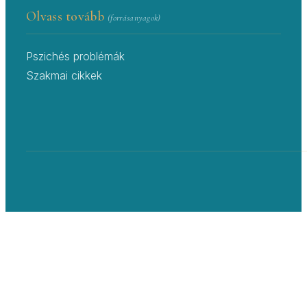
Olvass tovább
(forrásanyagok)
Pszichés problémák
Szakmai cikkek