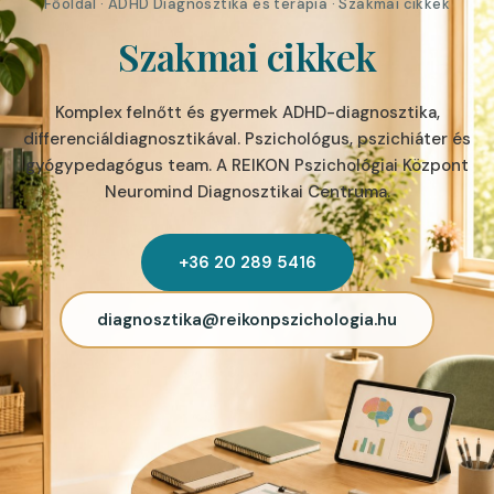
Főoldal
·
ADHD Diagnosztika és terápia
· Szakmai cikkek
Szakmai cikkek
Komplex felnőtt és gyermek ADHD-diagnosztika,
differenciáldiagnosztikával. Pszichológus, pszichiáter és
gyógypedagógus team. A REIKON Pszichológiai Központ
Neuromind Diagnosztikai Centruma.
+36 20 289 5416
diagnosztika@reikonpszichologia.hu