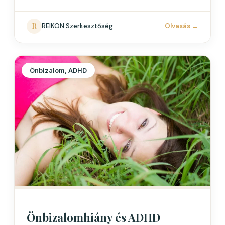
megtudsz arról, hogyan zajlik…
R
REIKON Szerkesztőség
Olvasás
→
Önbizalom, ADHD
Önbizalomhiány és ADHD