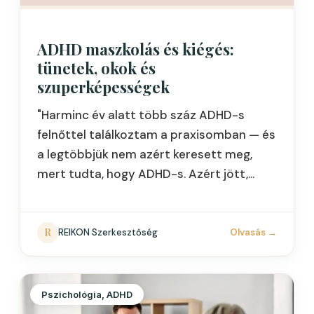
ADHD maszkolás és kiégés:
tünetek, okok és
szuperképességek
"Harminc év alatt több száz ADHD-s
felnőttel találkoztam a praxisomban — és
a legtöbbjük nem azért keresett meg,
mert tudta, hogy ADHD-s. Azért jött,
mert kiégett. Mert évtizedeken át minden
erejét arra…
R
REIKON Szerkesztőség
Olvasás
→
Pszichológia, ADHD