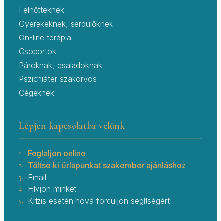
Felnőtteknek
Gyerekeknek, serdülőknek
On-line terápia
Csoportok
Pároknak, családoknak
Pszichiáter szakorvos
Cégeknek
Lépjen kapcsolatba velünk
1.
Foglaljon online
2.
Töltse ki űrlapunkat szakember ajánláshoz
3.
Email
4.
Hívjon minket
5.
Krízis esetén hová forduljon segítségért