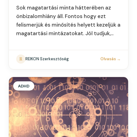
Sok magatartási minta hátterében az
önbizalomhiány áll. Fontos hogy ezt
felismerjük és minősítés helyett kezeljük a
magatartási mintázatokat. Jól tudjuk,
hogy a sikeres élethez önbizalomra van
szükség. Akármilyen képességgel
rendelkezhetünk, ha sérült…
R
REIKON Szerkesztőség
Olvasás
→
ADHD