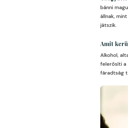
bánni magu
állnak, min
játszik.
Amit kerü
Alkohol, al
felerősíti 
fáradtság t