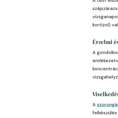
A test első
szájszárazs
vizsganapo
kortizol) va
Érzelmi é
A gondolkod
emlékezetve
koncentrác
vizsgahely
Viselkedé
A
szorongá
felkészülés