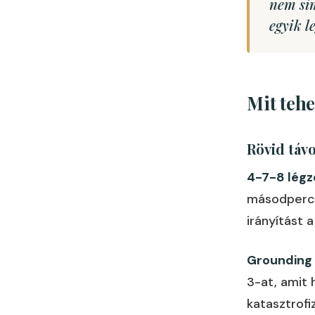
nem sim
egyik l
Mit tehe
Rövid távo
4-7-8 légz
másodperci
irányítást 
Grounding (
3-at, amit 
katasztrofi