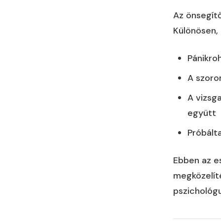
Az önsegít
Különösen, 
Pánikro
A szoron
A vizsg
együtt
Próbált
Ebben az e
megközelít
pszichológ