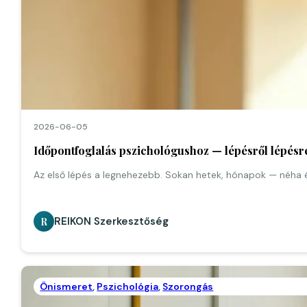
2026-06-05
Időpontfoglalás pszichológushoz — lépésről lépés
Az első lépés a legnehezebb. Sokan hetek, hónapok — néha 
REIKON Szerkesztőség
R
Önismeret
,
Pszichológia
,
Szorongás