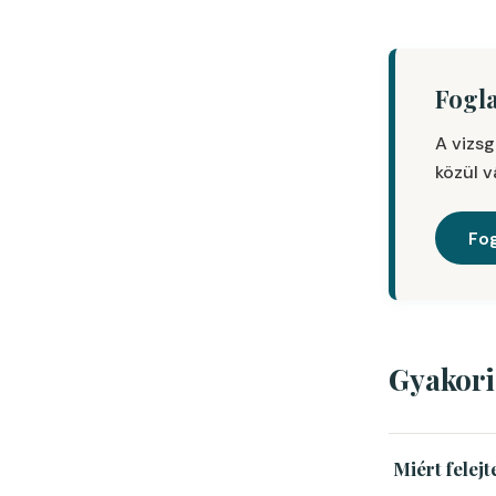
Fogl
A vizsg
közül v
Fog
Gyakori
Miért felej