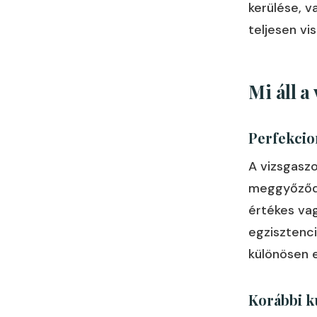
kerülése, v
teljesen vi
Mi áll 
Perfekcio
A vizsgasz
meggyőződés
értékes va
egzisztenci
különösen 
Korábbi k