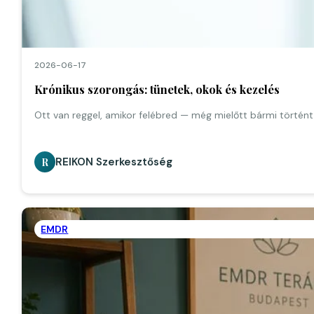
2026-06-17
Krónikus szorongás: tünetek, okok és kezelés
Ott van reggel, amikor felébred — még mielőtt bármi történt
REIKON Szerkesztőség
R
EMDR