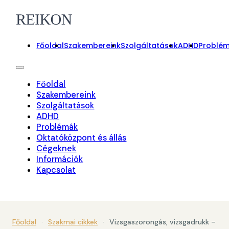
Főoldal
Szakembereink
Szolgáltatások
ADHD
Problé
Főoldal
Szakembereink
Szolgáltatások
ADHD
Problémák
Oktatóközpont és állás
Cégeknek
Információk
Kapcsolat
On-line foglalás
Főoldal
·
Szakmai cikkek
·
Vizsgaszorongás, vizsgadrukk –