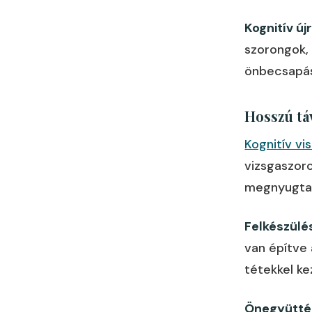
Kognitív új
szorongok,
önbecsapás
Hosszú tá
Kognitív vi
vizsgaszoro
megnyugtat,
Felkészülés
van építve 
tétekkel ke
Önegyütté