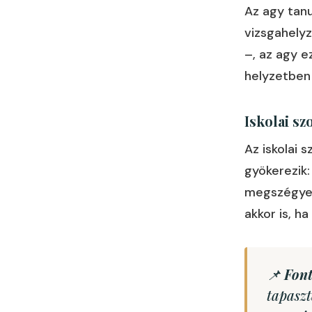
Az agy tanu
vizsgahelyz
–, az agy e
helyzetben 
Iskolai s
Az iskolai
gyökerezik:
megszégyen
akkor is, h
📌
Font
tapaszt