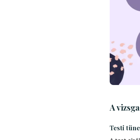
A vizsg
Testi tün