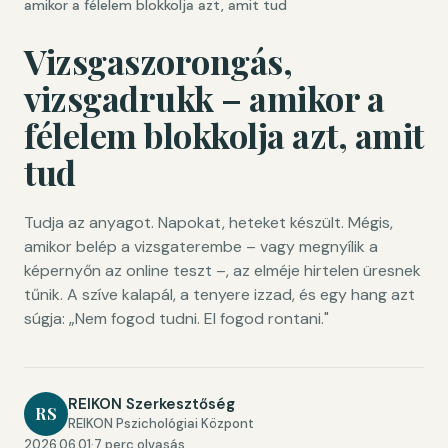
amikor a félelem blokkolja azt, amit tud
Vizsgaszorongás,
vizsgadrukk – amikor a
félelem blokkolja azt, amit
tud
Tudja az anyagot. Napokat, heteket készült. Mégis,
amikor belép a vizsgaterembe – vagy megnyílik a
képernyőn az online teszt –, az elméje hirtelen üresnek
tűnik. A szíve kalapál, a tenyere izzad, és egy hang azt
súgja: „Nem fogod tudni. El fogod rontani."
REIKON Szerkesztőség
RS
REIKON Pszichológiai Központ
2026.06.01
·
7 perc olvasás