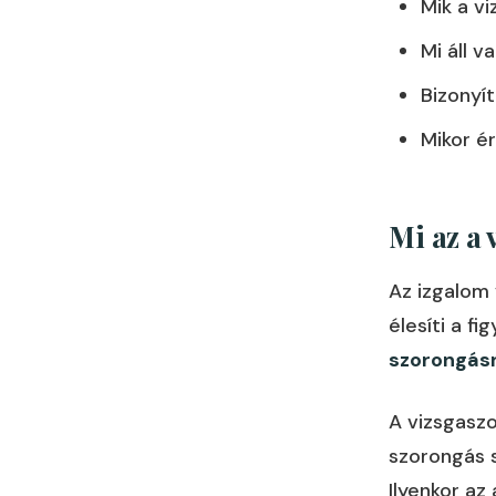
Mik a v
Mi áll v
Bizonyí
Mikor é
Mi az a
Az izgalom
élesíti a f
szorongás
A vizsgaszo
szorongás 
Ilyenkor az