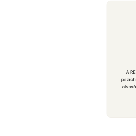
A RE
pszich
olvasó