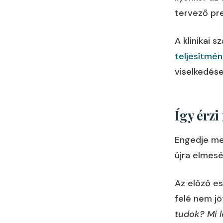
tervező pre
A klinikai 
teljesítmé
viselkedés
Így érzi
Engedje meg
újra elmesé
Az előző es
felé nem j
tudok? Mi 