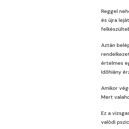
Reggel nehé
és újra lej
felkészülte
Aztán belép
rendelkeze
értelmes eg
Időhiány ér
Amikor vége
Mert valaho
Ez a vizsg
valódi pszi