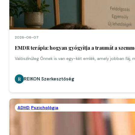
2026-06-07
EMDR terápia: hogyan gyógyítja a traumát a szemm
Valószínűleg Önnek is van egy-két emlék, amely jobban fáj, m
REIKON Szerkesztőség
R
ADHD
,
Pszichológia