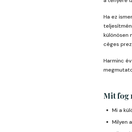
a tenyere i
Ha ez isme
teljesítmén
különösen 
céges preze
Harminc év
megmutatom,
Mit fog
Mi a kü
Milyen 