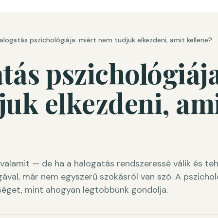
alogatás pszichológiája: miért nem tudjuk elkezdeni, amit kellene?
tás pszichológiája
uk elkezdeni, am
valamit — de ha a halogatás rendszeressé válik és te
ával, már nem egyszerű szokásról van szó. A pszicho
nséget, mint ahogyan legtöbbünk gondolja.