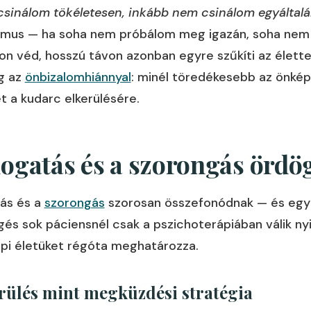
sinálom tökéletesen, inkább nem csinálom egyáltalá
mus — ha soha nem próbálom meg igazán, soha nem v
on véd, hosszú távon azonban egyre szűkíti az élette
g az
önbizalomhiánnyal
: minél töredékesebb az önkép
t a kudarc elkerülésére.
logatás és a szorongás ördö
tás és a
szorongás
szorosan összefonódnak — és egymá
és sok páciensnél csak a pszichoterápiában válik nyi
pi életüket régóta meghatározza.
erülés mint megküzdési stratégia