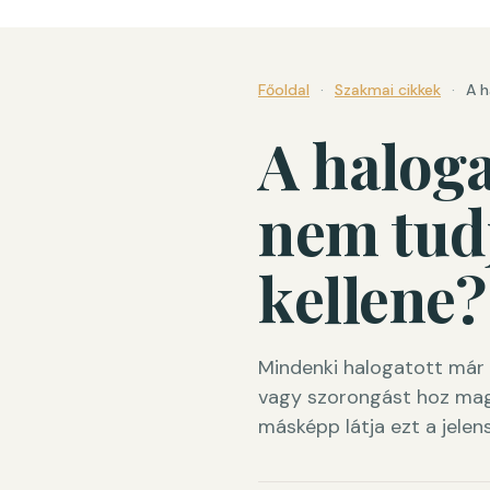
Főoldal
·
Szakmai cikkek
·
A h
A haloga
nem tudj
kellene?
Mindenki halogatott már 
vagy szorongást hoz mag
másképp látja ezt a jele