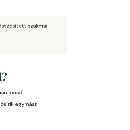
összesített szakmai
l?
óban mond
rősítik egymást