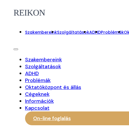
Szakembereink
Szolgáltatások
ADHD
Problémák
Ok
Szakembereink
Szolgáltatások
ADHD
Problémák
Oktatóközpont és állás
Cégeknek
Információk
Kapcsolat
On-line foglalás