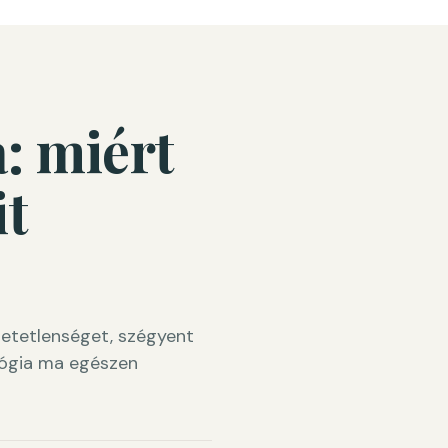
: miért
it
hetetlenséget, szégyent
lógia ma egészen