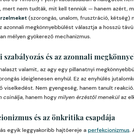
, mert nem tudták, mit kell tenniük — hanem azért, m
érzelmeket
(szorongás, unalom, frusztráció, kétség) 
az azonnali megkönnyebbülést választja a hosszú távú
san mélyen gyökerező mechanizmus.
i szabályozás és az azonnali megkönny
halaszt valamit, az agy egy pillanatnyi megkönnyebb
orongás ideiglenesen enyhül. Ez az enyhülés jutalomk
lő viselkedést. Nem gyengeség, hanem tanult reakció
 csinálja
, hanem hogy
milyen érzéstől menekül
az el
cionizmus és az önkritika csapdája
ás egyik leggyakoribb hajtóereje a
perfekcionizmus
.