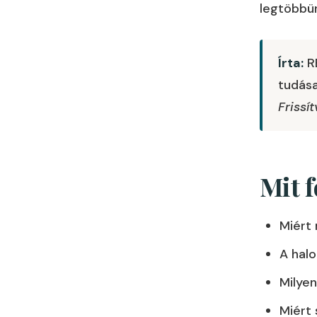
legtöbbün
Írta:
RE
tudása
Frissí
Mit 
Miért
A halo
Milyen
Miért 