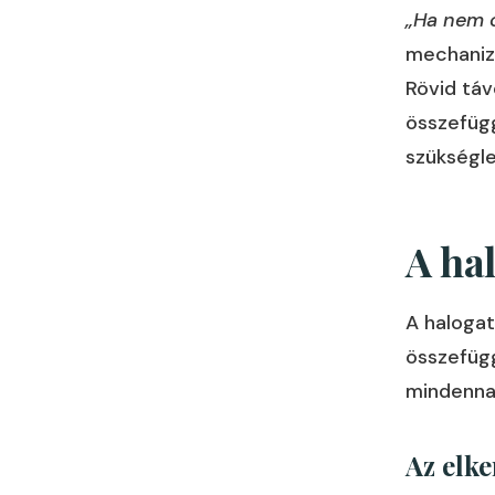
„Ha nem c
mechaniz
Rövid táv
összefüg
szükségle
A ha
A haloga
összefügg
mindenna
Az elk