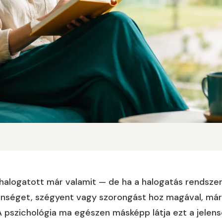
halogatott már valamit — de ha a halogatás rendszer
enséget, szégyent vagy szorongást hoz magával, már
A pszichológia ma egészen másképp látja ezt a jelen