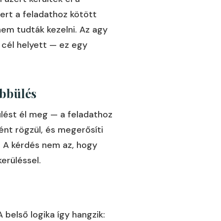
ert a feladathoz kötött
nem tudták kezelni. Az agy
 cél helyett — ez egy
ebbülés
ülést él meg — a feladathoz
ént rögzül, és megerősíti
. A kérdés nem az, hogy
kerüléssel.
 A belső logika így hangzik: