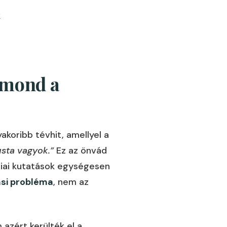
k
 mond a
akoribb tévhit, amellyel a
usta vagyok.”
Ez az önvád
giai kutatások egységesen
ási probléma
, nem az
azért kerülték el a