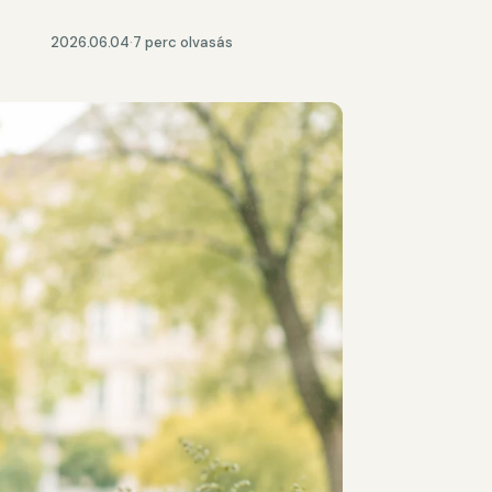
2026.06.04
·
7 perc olvasás