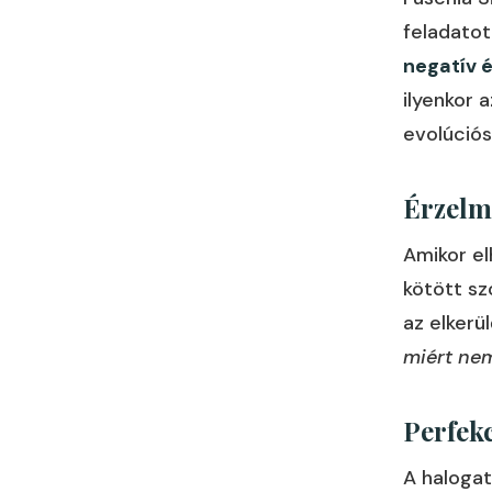
feladatot
negatív 
ilyenkor 
evolúció
Érzelm
Amikor el
kötött sz
az elkerü
miért nem
Perfek
A halogat