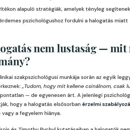
ítékon alapuló stratégiák, amelyek tényleg segítene
 érdemes pszichológushoz fordulni a halogatás miatt
logatás nem lustaság — mit
omány?
linikai szakpszichológusi munkája során az egyik leggy
érkeznek:
„Tudom, hogy mit kellene csinálnom, csak l
ontatlan — de egyenesen árt. A jelenlegi pszicholó
ják, hogy a halogatás elsősorban
érzelmi szabályoz
 vagy a fegyelem hiánya.
irois és Timothy Pychyl kutatásaiban a halogatók nem 