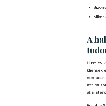
Bizony
Mikor
A ha
tud
Húsz év k
kliensek 
nemcsak p
azt mutat
akaraterő
Fuschia S