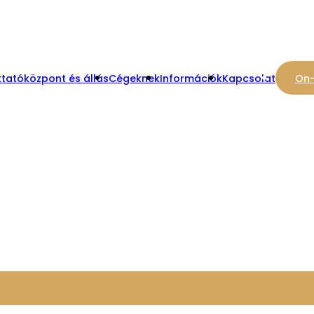
tatóközpont és állás
Cégeknek
Információk
Kapcsolat
On-