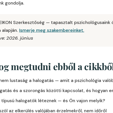
k gondolja.
IKON Szerkesztőség — tapasztalt pszichológusaink 
 alapján.
Ismerje meg szakembereinket.
tve: 2026. június
fog megtudni ebből a cikkbő
 nem lustaság a halogatás — amit a pszichológia val
gatás és a szorongás közötti kapcsolat, és hogyan e
 típusú halogatók léteznek — és Ön vajon melyik?
szól az elkerülés valójában érzelmekről, nem időről