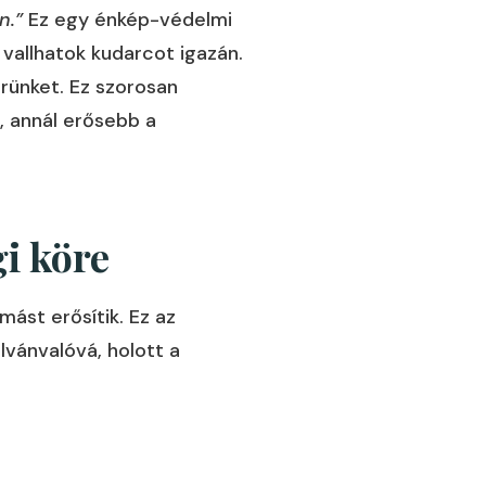
n.”
Ez egy énkép-védelmi
allhatok kudarcot igazán.
rünket. Ez szorosan
, annál erősebb a
gi köre
st erősítik. Ez az
lvánvalóvá, holott a